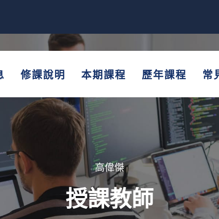
息
修課說明
本期課程
歷年課程
常
高偉傑
授課教師