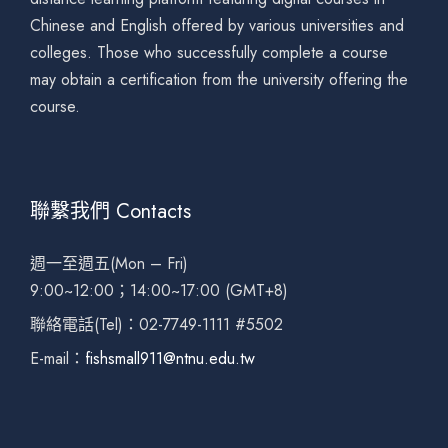
Chinese and English offered by various universities and
colleges. Those who successfully complete a course
may obtain a certification from the university offering the
course.
聯繫我們 Contacts
週一至週五(Mon – Fri)
9:00~12:00；14:00~17:00 (GMT+8)
聯絡電話(Tel)：02-7749-1111 #5502
E-mail：
fishsmall911@ntnu.edu.tw