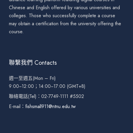
Chinese and English offered by various universities and
colleges. Those who successfully complete a course
may obtain a certification from the university offering the
course.
聯繫我們 Contacts
週一至週五(Mon – Fri)
9:00~12:00；14:00~17:00 (GMT+8)
聯絡電話(Tel)：02-7749-1111 #5502
E-mail：
fishsmall911@ntnu.edu.tw