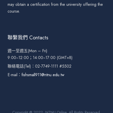
may obtain a certification from the university offering the
course.
聯繫我們 Contacts
週一至週五(Mon – Fri)
9:00~12:00；14:00~17:00 (GMT+8)
聯絡電話(Tel)：02-7749-1111 #5502
E-mail：
fishsmall911@ntnu.edu.tw
Copyright @ 2022, NTNU Online. All Rights Reserved.