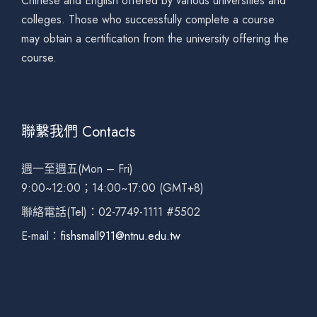
Chinese and English offered by various universities and
colleges. Those who successfully complete a course
may obtain a certification from the university offering the
course.
聯繫我們 Contacts
週一至週五(Mon – Fri)
9:00~12:00；14:00~17:00 (GMT+8)
聯絡電話(Tel)：02-7749-1111 #5502
E-mail：
fishsmall911@ntnu.edu.tw