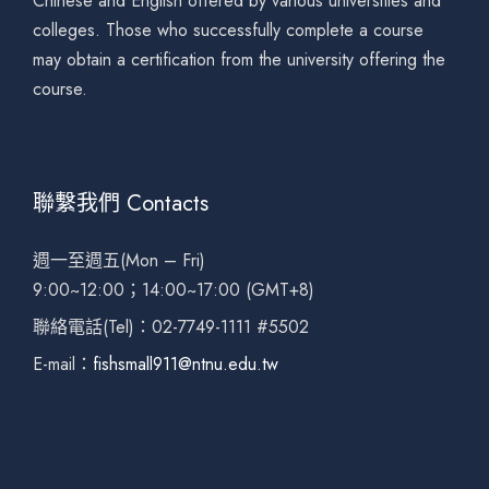
Chinese and English offered by various universities and
colleges. Those who successfully complete a course
may obtain a certification from the university offering the
course.
聯繫我們 Contacts
週一至週五(Mon – Fri)
9:00~12:00；14:00~17:00 (GMT+8)
聯絡電話(Tel)：02-7749-1111 #5502
E-mail：
fishsmall911@ntnu.edu.tw