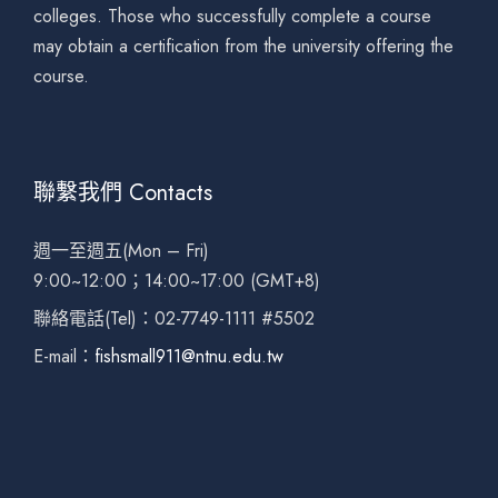
colleges. Those who successfully complete a course
may obtain a certification from the university offering the
course.
聯繫我們 Contacts
週一至週五(Mon – Fri)
9:00~12:00；14:00~17:00 (GMT+8)
聯絡電話(Tel)：02-7749-1111 #5502
E-mail：
fishsmall911@ntnu.edu.tw