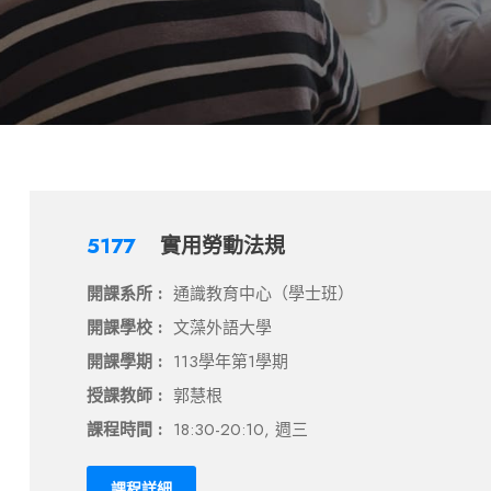
5177
實用勞動法規
開課系所 :
通識教育中心（學士班）
開課學校 :
文藻外語大學
開課學期 :
113學年第1學期
授課教師 :
郭慧根
課程時間 :
18:30-20:10, 週三
課程詳細